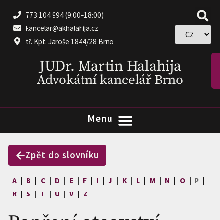
773 104 994 (9:00–18:00)
kancelar@akhalahija.cz
tř. Kpt. Jaroše 1844/28 Brno
JUDr. Martin Halahija
Advokátní kancelář Brno
Zpět do slovníku
A
|
B
|
C
|
D
|
E
|
F
|
I
|
J
|
K
|
L
|
M
|
N
|
O
|
P
|
R
|
S
|
T
|
U
|
V
|
Z