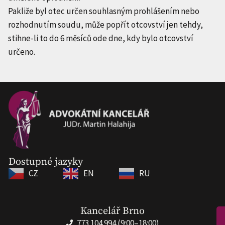
Pakliže byl otec určen souhlasným prohlášením nebo
rozhodnutím soudu, může popřít otcovství jen tehdy,
stihne-li to do 6 měsíců ode dne, kdy bylo otcovství
určeno.
Dostupné jazyky
CZ
EN
RU
Kancelář Brno
773 104 994 (9:00–18:00)