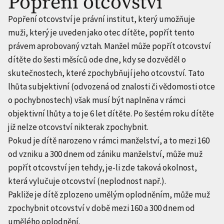
Popření otcovství
Popření otcovství je právní institut, který umožňuje
muži, který je uveden jako otec dítěte, popřít tento
právem aprobovaný vztah. Manžel může popřít otcovství
dítěte do šesti měsíců ode dne, kdy se dozvěděl o
skutečnostech, které zpochybňují jeho otcovství. Tato
lhůta subjektivní (odvozená od znalosti či vědomosti otce
o pochybnostech) však musí být naplněna v rámci
objektivní lhůty a to je 6 let dítěte. Po šestém roku dítěte
již nelze otcovství nikterak zpochybnit.
Pokud je dítě narozeno v rámci manželství, a to mezi 160
od vzniku a 300 dnem od zániku manželství, může muž
popřít otcovství jen tehdy, je-li zde taková okolnost,
která vylučuje otcovství (neplodnost např.).
Pakliže je dítě zplozeno umělým oplodněním, může muž
zpochybnit otcovství v době mezi 160 a 300 dnem od
umělého oplodnění.