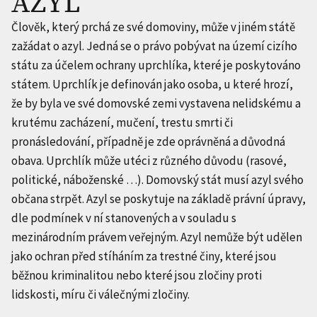
AZYL
Člověk, který prchá ze své domoviny, může v jiném státě
zažádat o azyl. Jedná se o právo pobývat na území cizího
státu za účelem ochrany uprchlíka, které je poskytováno
státem. Uprchlík je definován jako osoba, u které hrozí,
že by byla ve své domovské zemi vystavena nelidskému a
krutému zacházení, mučení, trestu smrti či
pronásledování, případně je zde oprávněná a důvodná
obava. Uprchlík může utéci z různého důvodu (rasové,
politické, náboženské …). Domovský stát musí azyl svého
občana strpět. Azyl se poskytuje na základě právní úpravy,
dle podmínek v ní stanovených a v souladu s
mezinárodním právem veřejným. Azyl nemůže být udělen
jako ochran před stíháním za trestné činy, které jsou
běžnou kriminalitou nebo které jsou zločiny proti
lidskosti, míru či válečnými zločiny.