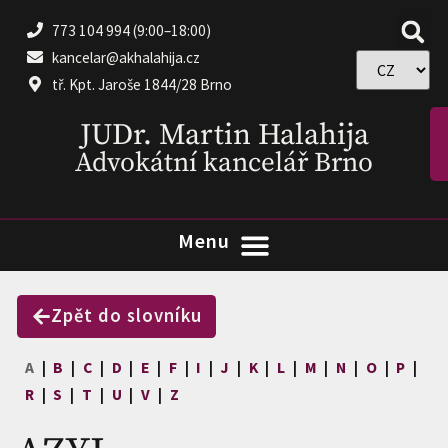
773 104 994 (9:00–18:00)
kancelar@akhalahija.cz
tř. Kpt. Jaroše 1844/28 Brno
JUDr. Martin Halahija
Advokátní kancelář Brno
Zpět do slovníku
A
|
B
|
C
|
D
|
E
|
F
|
I
|
J
|
K
|
L
|
M
|
N
|
O
|
P
|
R
|
S
|
T
|
U
|
V
|
Z